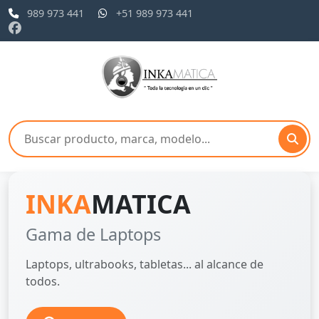
989 973 441
+51 989 973 441
INKA
MATICA
Gama de Laptops
Laptops, ultrabooks, tabletas... al alcance de
todos.