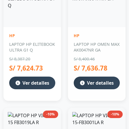
HP
HP
LAPTOP HP ELITEBOOK
LAPTOP HP OMEN MAX
ULTRA G1 Q
AK0047NR GA
S/ 8,387.20
S/ 8,400.46
S/ 7,624.73
S/ 7,636.78
Ver detalles
Ver detalles
-10%
-10%