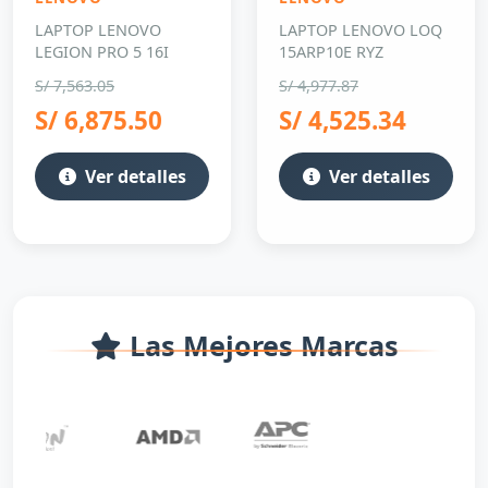
LAPTOP LENOVO
LAPTOP LENOVO LOQ
LEGION PRO 5 16I
15ARP10E RYZ
S/ 7,563.05
S/ 4,977.87
S/ 6,875.50
S/ 4,525.34
Ver detalles
Ver detalles
Las Mejores Marcas