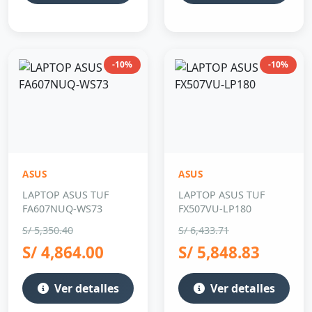
-10%
-10%
ASUS
ASUS
LAPTOP ASUS TUF
LAPTOP ASUS TUF
FA607NUQ-WS73
FX507VU-LP180
S/ 5,350.40
S/ 6,433.71
S/ 4,864.00
S/ 5,848.83
Ver detalles
Ver detalles