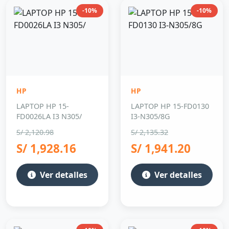
-10%
-10%
HP
HP
LAPTOP HP 15-
LAPTOP HP 15-FD0130
FD0026LA I3 N305/
I3-N305/8G
S/ 2,120.98
S/ 2,135.32
S/ 1,928.16
S/ 1,941.20
Ver detalles
Ver detalles