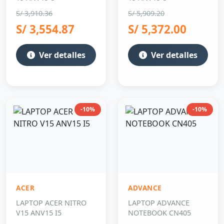
S/ 3,910.36
S/ 5,909.20
S/ 3,554.87
S/ 5,372.00
Ver detalles
Ver detalles
-10%
-10%
ACER
ADVANCE
LAPTOP ACER NITRO
LAPTOP ADVANCE
V15 ANV15 I5
NOTEBOOK CN405