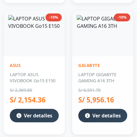
-10%
-10%
ASUS
GIGABYTE
LAPTOP ASUS
LAPTOP GIGABYTE
VIVOBOOK Go15 E150
GAMING A16 3TH
S/ 2,369.80
S/ 6,551.78
S/ 2,154.36
S/ 5,956.16
Ver detalles
Ver detalles