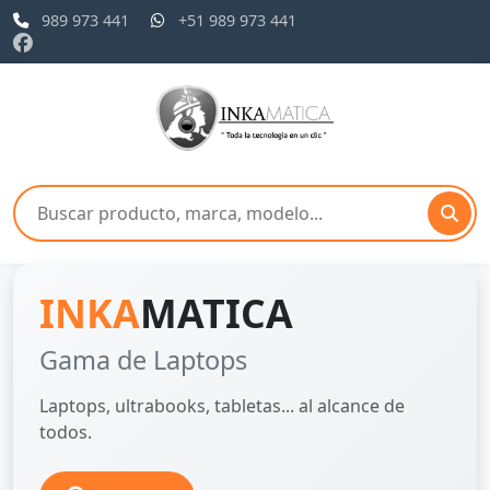
989 973 441
+51 989 973 441
INKA
MATICA
Gama de Laptops
Laptops, ultrabooks, tabletas... al alcance de
todos.