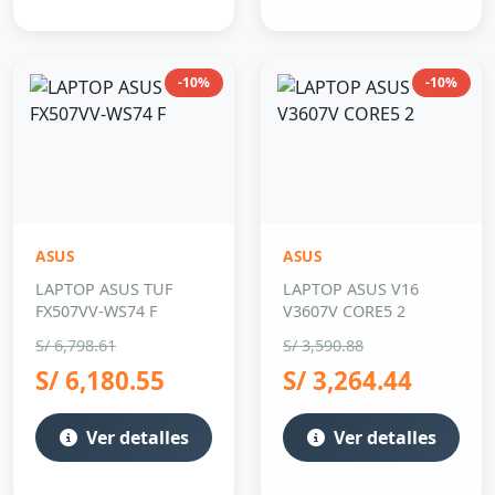
-10%
-10%
ASUS
ASUS
LAPTOP ASUS TUF
LAPTOP ASUS V16
FX507VV-WS74 F
V3607V CORE5 2
S/ 6,798.61
S/ 3,590.88
S/ 6,180.55
S/ 3,264.44
Ver detalles
Ver detalles