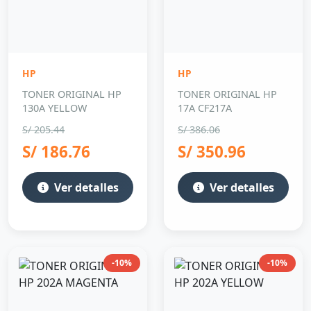
HP
HP
TONER ORIGINAL HP
TONER ORIGINAL HP
130A YELLOW
17A CF217A
S/ 205.44
S/ 386.06
S/ 186.76
S/ 350.96
Ver detalles
Ver detalles
-10%
-10%