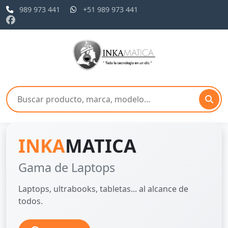
989 973 441
+51 989 973 441
INKA
MATICA
Gama de Laptops
Laptops, ultrabooks, tabletas... al alcance de
todos.