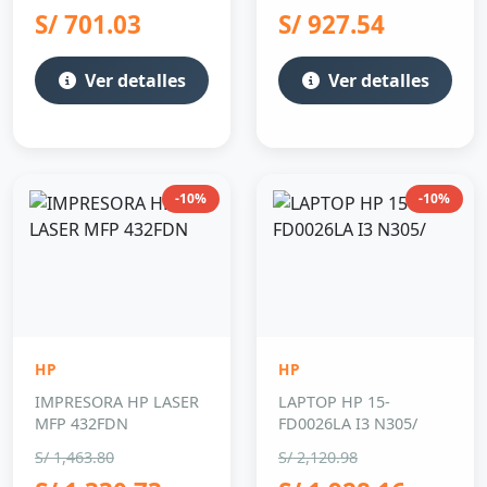
S/ 701.03
S/ 927.54
Ver detalles
Ver detalles
-10%
-10%
HP
HP
IMPRESORA HP LASER
LAPTOP HP 15-
MFP 432FDN
FD0026LA I3 N305/
S/ 1,463.80
S/ 2,120.98