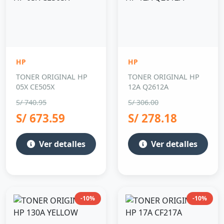
HP
HP
TONER ORIGINAL HP
TONER ORIGINAL HP
05X CE505X
12A Q2612A
S/ 740.95
S/ 306.00
S/ 673.59
S/ 278.18
Ver detalles
Ver detalles
-10%
-10%