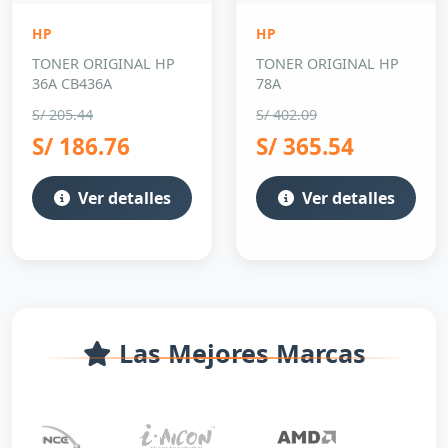
HP
HP
TONER ORIGINAL HP
TONER ORIGINAL HP
36A CB436A
78A
S/ 205.44
S/ 402.09
S/ 186.76
S/ 365.54
Ver detalles
Ver detalles
Las Mejores Marcas