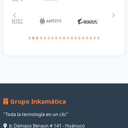
Anterior
Siguie
Grupo Inkamática
"Toda la tecnología en un clic"
Jr. Dámaso Beraun # 141 - Huánuco