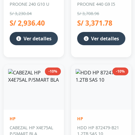
PROONE 240 G10 U
PROONE 440 G9 I5
S/ 3,230.04
S/ 3,708.96
S/ 2,936.40
S/ 3,371.78
Ver detalles
Ver detalles
-10%
-10%
HP
HP
CABEZAL HP X4E75AL
HDD HP 872479-B21
P/SMART BLA
1.2TB SAS 10