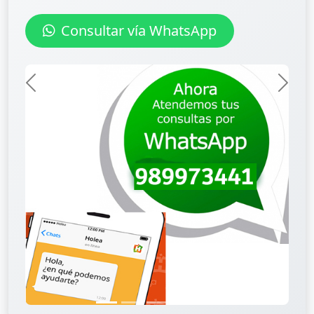
ultar vía WhatsApp
Anterior
Sigui