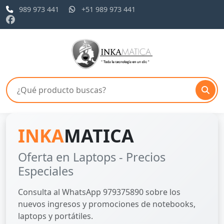
989 973 441
+51 989 973 441
MATICA
INKA
M
n Laptops - Precios
Gama de L
es
Laptops, ultrabo
todos.
 WhatsApp 979375890 sobre los
esos y promociones de notebooks,
tátiles.
Buscar