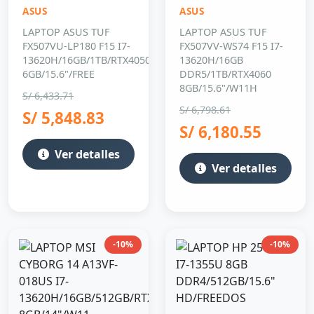
FX507VU-LP180 F15 I7-
FX507VV-WS74 F15 I7-
13620H/16GB/1TB/RTX4050
13620H/16GB
6GB/15.6"/FREE
DDR5/1TB/RTX4060
8GB/15.6"/W11H
S/ 6,433.71
S/ 6,798.61
S/ 5,848.83
S/ 6,180.55
Ver detalles
Ver detalles
-10%
-10%