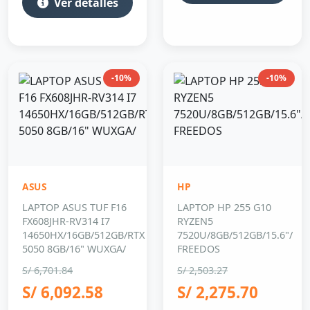
-10%
-10%
ASUS
HP
LAPTOP ASUS TUF F16
LAPTOP HP 255 G10
FX608JHR-RV314 I7
RYZEN5
14650HX/16GB/512GB/RTX
7520U/8GB/512GB/15.6"/
5050 8GB/16" WUXGA/
FREEDOS
S/ 6,701.84
S/ 2,503.27
S/ 6,092.58
S/ 2,275.70
Ver detalles
Ver detalles