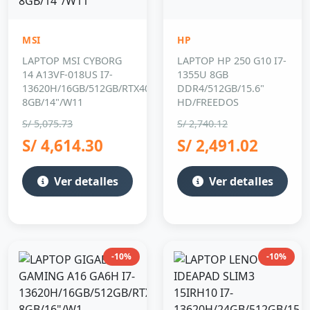
MSI
HP
LAPTOP MSI CYBORG
LAPTOP HP 250 G10 I7-
14 A13VF-018US I7-
1355U 8GB
13620H/16GB/512GB/RTX4060
DDR4/512GB/15.6"
8GB/14"/W11
HD/FREEDOS
S/ 5,075.73
S/ 2,740.12
S/ 4,614.30
S/ 2,491.02
Ver detalles
Ver detalles
-10%
-10%