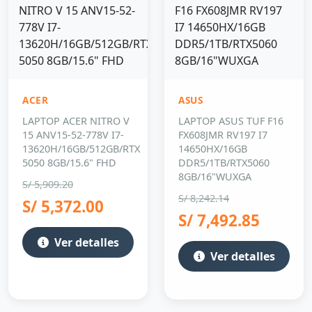
ACER
ASUS
LAPTOP ACER NITRO V
LAPTOP ASUS TUF F16
15 ANV15-52-778V I7-
FX608JMR RV197 I7
13620H/16GB/512GB/RTX
14650HX/16GB
5050 8GB/15.6" FHD
DDR5/1TB/RTX5060
8GB/16"WUXGA
S/ 5,909.20
S/ 8,242.14
S/ 5,372.00
S/ 7,492.85
Ver detalles
Ver detalles
-10%
-10%