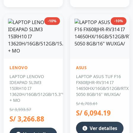
-10%
-10%
LENOVO
ASUS
LAPTOP LENOVO
LAPTOP ASUS TUF F16
IDEAPAD SLIM3
FX608JHR-RV314 I7
15IRH10 I7
14650HX/16GB/512GB/RTX
13620H/16GB/512GB/15.3"WUXGA/FREEDOS
5050 8GB/16" WUXGA/
+ MO
S/ 6,703.61
S/ 3,593.57
S/ 6,094.19
S/ 3,266.88
Ver detalles
Ver detalles