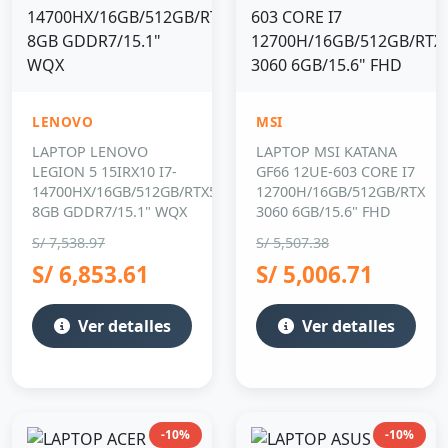
LENOVO
MSI
LAPTOP LENOVO
LAPTOP MSI KATANA
LEGION 5 15IRX10 I7-
GF66 12UE-603 CORE I7
14700HX/16GB/512GB/RTX5060
12700H/16GB/512GB/RTX
8GB GDDR7/15.1" WQX
3060 6GB/15.6" FHD
S/ 7,538.97
S/ 5,507.38
S/ 6,853.61
S/ 5,006.71
Ver detalles
Ver detalles
-10%
-10%