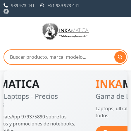
989 973 441
+51 989 973 441
INKA
MATICA
Gama de Laptops
Laptops, ultrabooks, tabletas... al alcance de
todos.