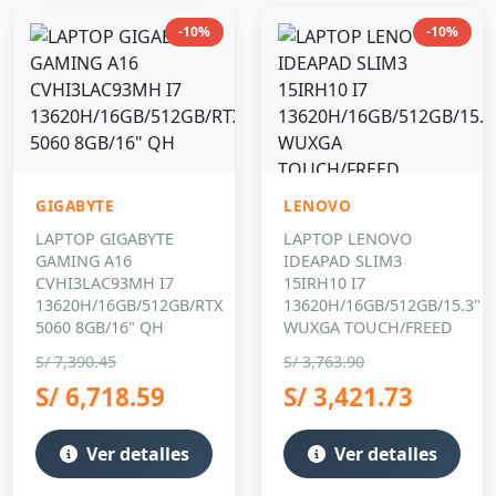
GIGABYTE
LENOVO
LAPTOP GIGABYTE
LAPTOP LENOVO
GAMING A16
IDEAPAD SLIM3
CVHI3LAC93MH I7
15IRH10 I7
13620H/16GB/512GB/RTX
13620H/16GB/512GB/15.3"
5060 8GB/16" QH
WUXGA TOUCH/FREED
S/ 7,390.45
S/ 3,763.90
S/ 6,718.59
S/ 3,421.73
Ver detalles
Ver detalles