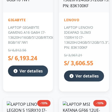
GIGABYTE
LENOVO
LAPTOP GIGABYTE
LAPTOP LENOVO
GAMING A16 GA6H I7-
IDEAPAD SLIM3
13620H/16GB/512GB/RTX5050
15IRH10 I7-
8GB/16"/W1
13620H/24GB/512GB/15.3"/F
PN: 83K100KF
S/ 6,812.56
S/ 3,967.21
S/ 6,193.24
S/ 3,606.55
Ver detalles
Ver detalles
-10%
-10%